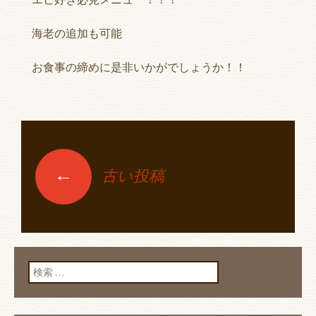
海老の追加も可能
お食事の締めに是非いかがでしょうか！！
←
古い投稿
投稿ナビゲーショ
ン
検索: