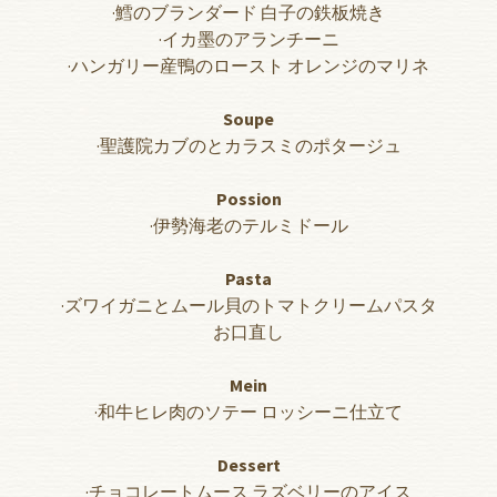
·鱈のブランダード 白子の鉄板焼き
·イカ墨のアランチーニ
·ハンガリー産鴨のロースト オレンジのマリネ
Soupe
·聖護院カブのとカラスミのポタージュ
Possion
·伊勢海老のテルミドール
Pasta
·ズワイガニとムール貝のトマトクリームパスタ
お口直し
Mein
·和牛ヒレ肉のソテー ロッシーニ仕立て
Dessert
·チョコレートムース ラズベリーのアイス