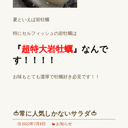
夏といえば岩牡蠣
特にセルフィッシュの岩牡蠣は
『
超特大岩牡蠣
』なんで
す！！！！
お味もとても濃厚で牡蠣好き必見です！！
🍅常に人気しかないサラダ🍅
2022年7月8日
お知らせ