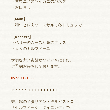
・生ウニとズワイガニのパスタ
・お口直し
【Mein】
・和牛ヒレ肉ソースサルミ冬トリュフで
【Dessert】
・ベリーのムース紅茶のグラス
・大人のミルフィーユ
大切な方と素敵なひとときにぜひ。
ご予約お待ちしております。
052-971-3055
+:+:+:+:+:+:+:+:+:+:+:+:+:+:+:+
栄、錦のイタリアン・洋食ビストロ
「セルフィッシュダイニング」で