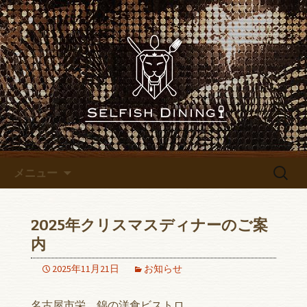
名古屋錦にあるレストランバー
「SELFISH DINING～セルフィッシュダイ
名古屋錦にあるレストランバ
ニング～」のブログです
ー「SELFISH DINING～セルフ
ィッシュダイニング～」のブ
ログ
コンテンツへ移動
検
メニュー
索:
2025年クリスマスディナーのご案
内
2025年11月21日
お知らせ
名古屋市栄、錦の洋食ビストロ