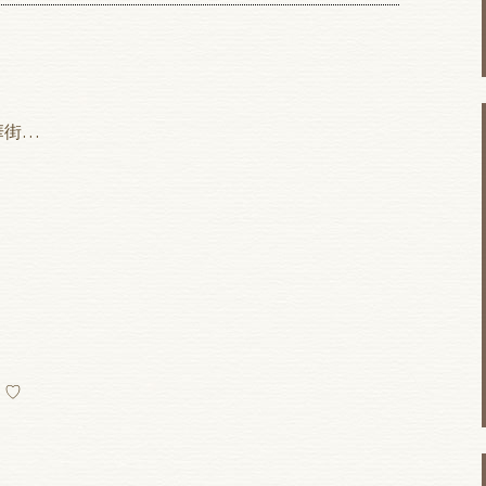
華街…
り♡