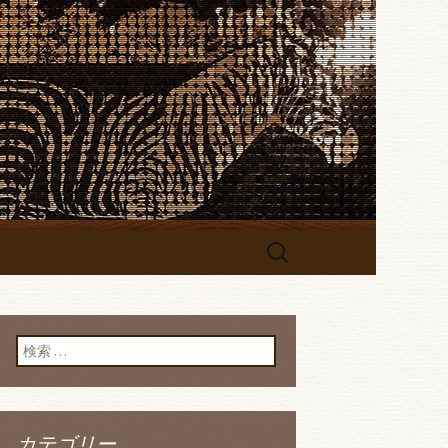
シュダイニング～」のブログです
バー
セルフィッシュダ
検
索:
検索:
カテゴリー