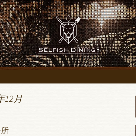
「SELFISH DINING～セルフィッ
にあるレストラン
SH DINING～
～」のブログ
年12月
場所