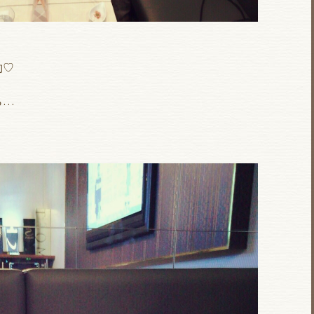
約♡
ら…