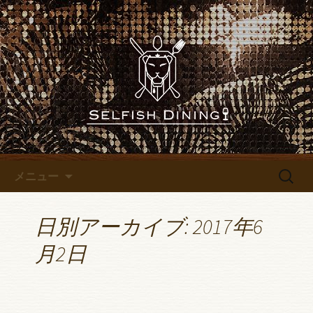
名古屋錦にあるレストランバー
「SELFISH DINING～セルフィッシュダイ
名古屋錦にあるレストランバ
ニング～」のブログです
ー「SELFISH DINING～セルフ
ィッシュダイニング～」のブ
ログ
コンテンツへ移動
検
メニュー
索:
日別アーカイブ: 2017年6
月2日