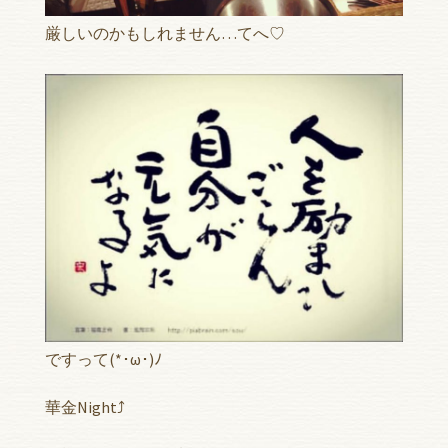
厳しいのかもしれません…てへ♡
ですって(*･ω･)ﾉ
華金Night⤴︎