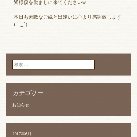
皆様僕を励ましに来てくださいw
本日も素敵なご縁と出逢いに心より感謝致します
(｀_´)ゞ
検索:
カテゴリー
お知らせ
2017年6月