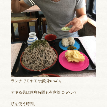
ランチでモヤモヤ解消٩( ‘ω’ )و
デキる男は休息時間も有意義に(๑˃̵ᴗ˂̵)
頭を使う時間。