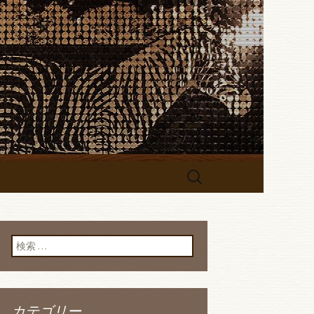
シュダイニング～」のブログです
バー
セルフィッシュダ
検
索:
検索:
カテゴリー