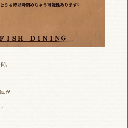
時間。
場面が
ュ。
、