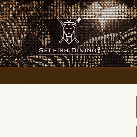
「SELFISH DINING～セルフィッ
にあるレストラン
SH DINING～
～」のブログ