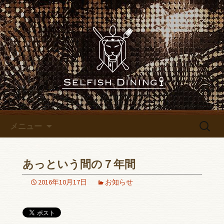
名古屋錦にあるレストランバー
「SELFISH DINING～セルフィッシュダイ
名古屋錦にあるレストランバ
ニング～」のブログです
ー「SELFISH DINING～セルフ
ィッシュダイニング～」のブ
ログ
コンテンツへ移動
検
メニュー
索:
あっという間の７年間
2016年10月17日
お知らせ