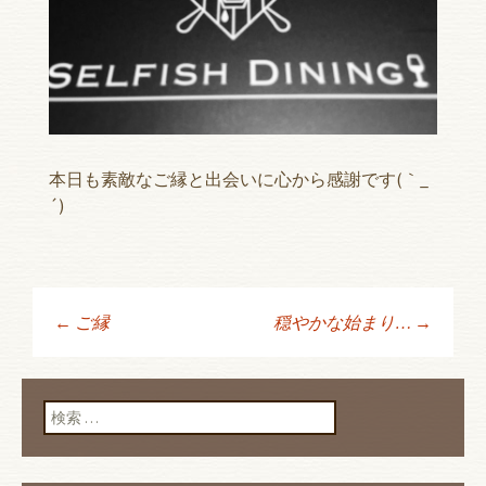
本日も素敵なご縁と出会いに心から感謝です(｀_
´)ゞ
←
ご縁
穏やかな始まり…
→
投稿ナビゲーショ
ン
検索: