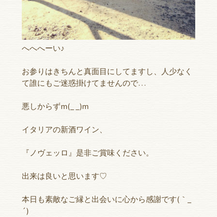
へへへーい♪
お参りはきちんと真面目にしてますし、人少なく
て誰にもご迷惑掛けてませんので…
悪しからずm(_ _)m
イタリアの新酒ワイン、
『ノヴェッロ』是非ご賞味ください。
出来は良いと思います♡
本日も素敵なご縁と出会いに心から感謝です(｀_
´)ゞ