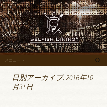
名古屋錦にあるレストランバー
「SELFISH DINING～セルフィッシュダイ
名古屋錦にあるレストランバ
ニング～」のブログです
ー「SELFISH DINING～セルフ
ィッシュダイニング～」のブ
ログ
コンテンツへ移動
検
メニュー
索:
日別アーカイブ: 2016年10
月31日