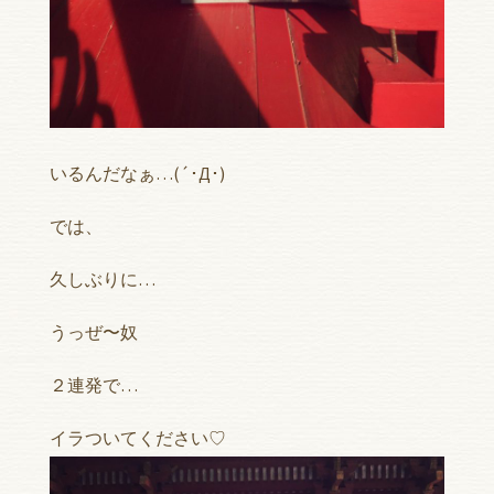
いるんだなぁ…(´･Д･)
では、
久しぶりに…
うっぜ〜奴
２連発で…
イラついてください♡