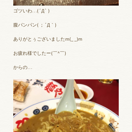
ゴツいわ…(´Д` )
腹パンパン( ；´Д｀)
ありがとぅございましたm(_ _)m
お疲れ様でしたー(￣^￣)ゞ
からの…