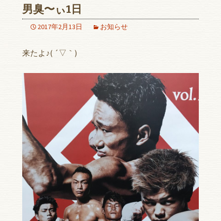
男臭〜ぃ1日
2017年2月13日
お知らせ
来たよ♪( ´▽｀)