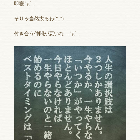
即寝´д` ;
そりゃ当然太るわ(°_°)
付き合う仲間が悪いな…´д` ;