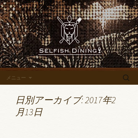
名古屋錦にあるレストランバー
「SELFISH DINING～セルフィッシュダイ
名古屋錦にあるレストランバ
ニング～」のブログです
ー「SELFISH DINING～セルフ
ィッシュダイニング～」のブ
ログ
コンテンツへ移動
検
メニュー
索:
日別アーカイブ: 2017年2
月13日