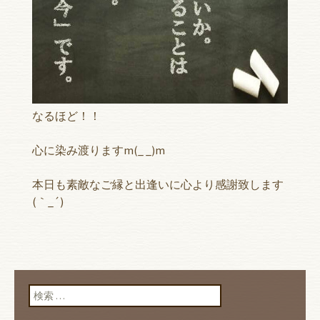
なるほど！！
心に染み渡りますm(_ _)m
本日も素敵なご縁と出逢いに心より感謝致します
(｀_´)ゞ
検索: