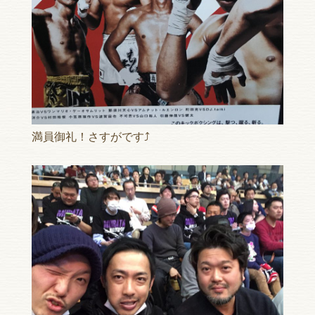
満員御礼！さすがです⤴︎