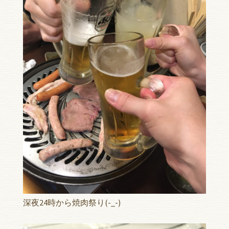
深夜24時から焼肉祭り(-_-)