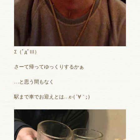
Σ（ﾟдﾟlll）
さーて帰ってゆっくりするかぁ
…と思う間もなく
駅まで車でお迎えとは…ε-(´∀｀; )