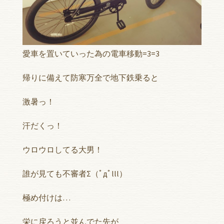
愛車を置いていった為の電車移動=3=3
帰りに備えて防寒万全で地下鉄乗ると
激暑っ！
汗だくっ！
ウロウロしてる大男！
誰が見ても不審者Σ（ﾟдﾟlll）
極め付けは…
栄に戻ろうと並んでた先が