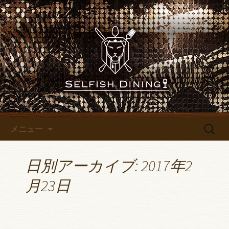
名古屋錦にあるレストランバー
「SELFISH DINING～セルフィッシュダイ
名古屋錦にあるレストランバ
ニング～」のブログです
ー「SELFISH DINING～セルフ
ィッシュダイニング～」のブ
ログ
コンテンツへ移動
検
メニュー
索:
日別アーカイブ: 2017年2
月23日