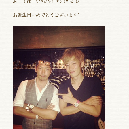
あ！！ゆーいちパイセン(=ﾟωﾟ)ﾉ
お誕生日おめでとうございます⤴︎