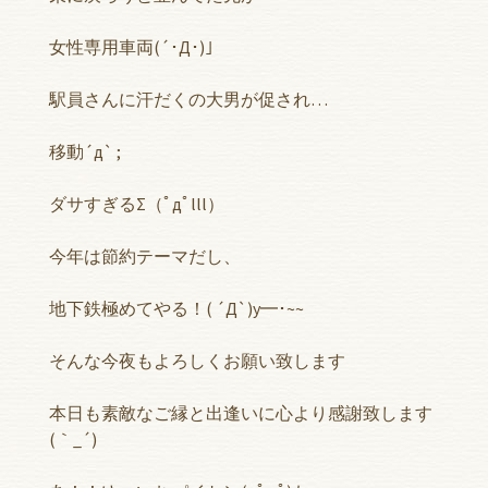
女性専用車両(´･Д･)」
駅員さんに汗だくの大男が促され…
移動´д` ;
ダサすぎるΣ（ﾟдﾟlll）
今年は節約テーマだし、
地下鉄極めてやる！( ´Д`)y━･~~
そんな今夜もよろしくお願い致します
本日も素敵なご縁と出逢いに心より感謝致します
(｀_´)ゞ