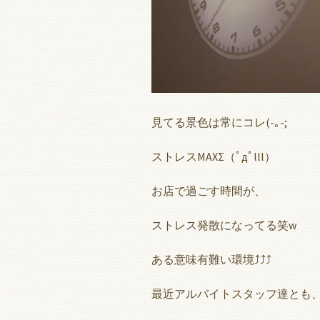
見てる景色は常にコレ(-｡-;
ストレスMAXΣ（ﾟдﾟlll）
お店で過ごす時間が、
ストレス発散になってる笑w
ある意味有難い環境⤴︎⤴︎⤴︎
最近アルバイトスタッフ達とも