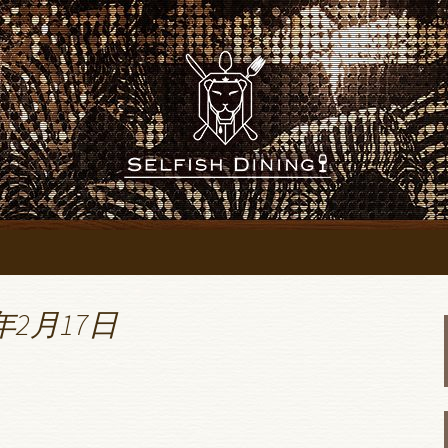
「SELFISH DINING～セルフィッ
にあるレストラン
SH DINING～
～」のブログ
年2月17日